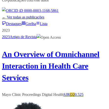
Co-publicações com este autor
0000-0003-1168-5861
← Ver todas as publicações
Destaques
Grelha
Lista
2023
2023
Artigo de Revista
An Overview of Omnichannel
Interaction in Health Care
Services
Mayo Clinic Proceedings Digital Health
SJR
Q2
0.525