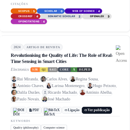
CITAÇÕES
IMMERSIVE TECHNOLOGIES
5
0
4
SCOPUS
SCHOLAR
WEB OF SCIENCE
INTENT TO USE
4
2
3
CROSSREF
SEMANTIC SCHOLAR
OPENALEX
INTERNATIONAL BUSINESS
4
OPENCITATIONS
INTERNET OF THINGS
KNOWLEDGE MANAGEMENT
LOW-TECH BUSINESSES
M-COMMERCE
2024
ARTIGO DE REVISTA
MACHINE LEARNING
Revolutionising the Quality of Life: The Role of Real-
MARKETING
Time Sensing in Smart Cities
MEDICINE
Electronics
SJR
Q2
0.615
CORE
A
ISLPED
METAVERSE
MOBILE APPS
Rui Miranda
,
Carlos Alves
,
Regina Sousa
,
MODELO DE ACEITAÇÃO DE TECNOLOGIAS –
António Chaves
,
Larissa Montenegro
,
Hugo Peixoto
,
TAM
Dalila Durães
,
Ricardo Machado
,
António Abelha
,
PERSONALIZATION
Paulo Novais
,
José Machado
PHENOMENON
DOI
PDF
BibTeX
Ligação
Ver publicação
PLANNING
DOI
PRIVACY
KEYWORDS
PURCHASE INTENTIONS
Quality (philosophy)
Computer science