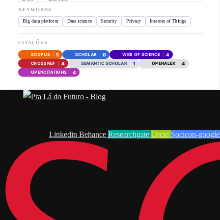
KEYWORDS
Big data platform
Data science
Security
Privacy
Internet of Things
CITAÇÕES
5
0
4
SCOPUS
SCHOLAR
WEB OF SCIENCE
4
1
4
CROSSREF
SEMANTIC SCHOLAR
OPENALEX
4
OPENCITATIONS
Linkedin
Behance
Researchgate
Orcid
Socicon-google