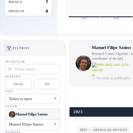
7
ÍNDICE H
4
ÍNDICE I10
2017
2018
Manuel Filipe Santos
FILTROS
Research Center Algorimi / As
coordinator of the lab)…
PESQUISAR
0000-0002-5441-3316
PERÍODO
← Ver todas as publicações
–
TIPO
AUTOR
2023
Manuel Filipe Santos
2023
ARTIGO DE REVISTA
QUARTIL