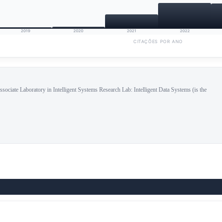
2019
2020
2021
2022
CITAÇÕES POR ANO
sociate Laboratory in Intelligent Systems Research Lab: Intelligent Data Systems (is the