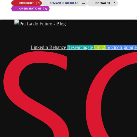
1
—
1
CROSSREF
SEMANTIC SCHOLAR
OPENALEX
IMMERSIVE TECHNOLOGIES
0
OPENCITATIONS
INTENT TO USE
INTERNATIONAL BUSINESS
INTERNET OF THINGS
KNOWLEDGE MANAGEMENT
LOW-TECH BUSINESSES
Linkedin
Behance
Researchgate
Orcid
Socicon-google
M-COMMERCE
MACHINE LEARNING
MARKETING
MEDICINE
METAVERSE
MOBILE APPS
MODELO DE ACEITAÇÃO DE TECNOLOGIAS –
TAM
PERSONALIZATION
PHENOMENON
PLANNING
PRIVACY
PURCHASE INTENTIONS