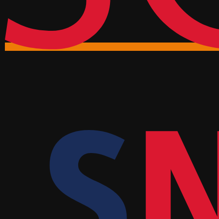
QUALITY (PHILOSOPHY)
REALIDADE AUMENTADA
SECURITY
SENSORY PERCEPTIONS
SHOPPING APPS
SOFTWARE ENGINEERING
SPATIAL COMPUTING
TAM
TASK (PROJECT MANAGEMENT)
TECHNOLOGICAL INNOVATION
TECHNOLOGY ADOPTION
TOURISM
TOURISM 5.0
TOURIST EXPERIENCE
URBAN MOBILITY
USER EXPERIENCE
VISUALIZATION