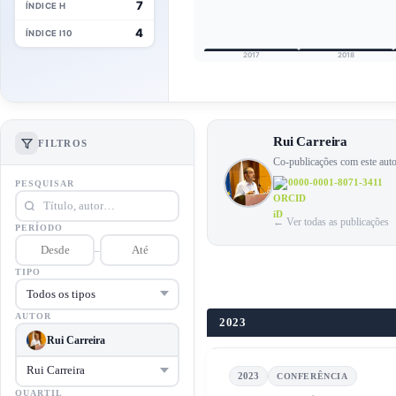
7
ÍNDICE H
4
ÍNDICE I10
2017
2018
Rui Carreira
FILTROS
Co-publicações com este aut
0000-0001-8071-3411
PESQUISAR
← Ver todas as publicações
PERÍODO
–
TIPO
AUTOR
2023
Rui Carreira
2023
CONFERÊNCIA
QUARTIL