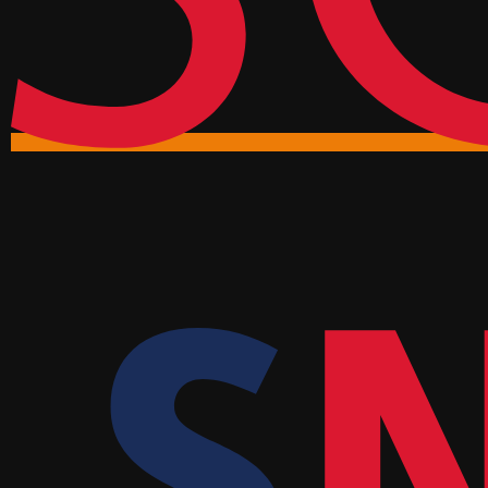
QUALITY (PHILOSOPHY)
REALIDADE AUMENTADA
SECURITY
SENSORY PERCEPTIONS
SHOPPING APPS
SOFTWARE ENGINEERING
SPATIAL COMPUTING
TAM
TASK (PROJECT MANAGEMENT)
TECHNOLOGICAL INNOVATION
TECHNOLOGY ADOPTION
TOURISM
TOURISM 5.0
TOURIST EXPERIENCE
URBAN MOBILITY
USER EXPERIENCE
VISUALIZATION