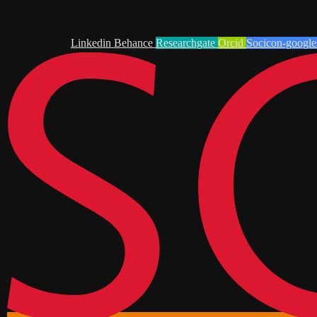
Linkedin
Behance
Researchgate
Orcid
Socicon-google