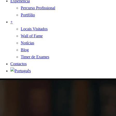
Experiência
Percurso Profissional
Portfólio
+
Locais Visitados
Wall of Fame
Notícias
Blog
Timer de Exames
Contactos