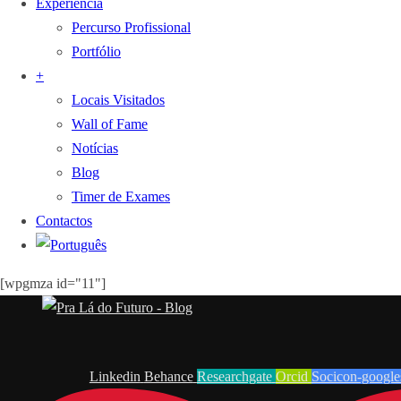
Experiência
Percurso Profissional
Portfólio
+
Locais Visitados
Wall of Fame
Notícias
Blog
Timer de Exames
Contactos
[wpgmza id="11"]
Linkedin
Behance
Researchgate
Orcid
Socicon-google