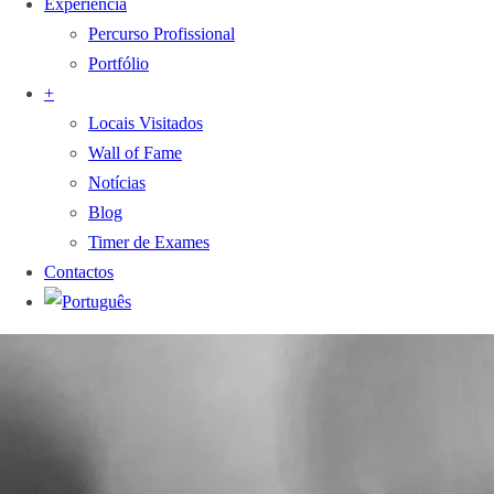
Experiência
Percurso Profissional
Portfólio
+
Locais Visitados
Wall of Fame
Notícias
Blog
Timer de Exames
Contactos