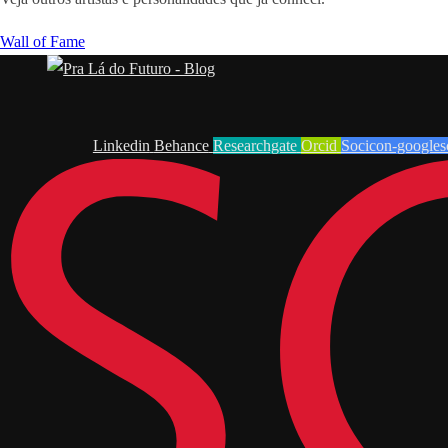
Wall of Fame
Linkedin
Behance
Researchgate
Orcid
Socicon-googles