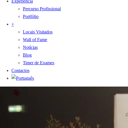
Experiência
Percurso Profissional
Portfólio
+
Locais Visitados
Wall of Fame
Notícias
Blog
Timer de Exames
Contactos